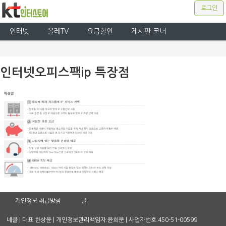
로그인
인터넷
올레TV
요금할인
게시판 코너
인터넷오피스팩ip 특장점
개인정보 취급방침
글
네클 | 대표:한상윤 | 개인정보관리책임자:윤희문 | 사업자번호:450-51-00599