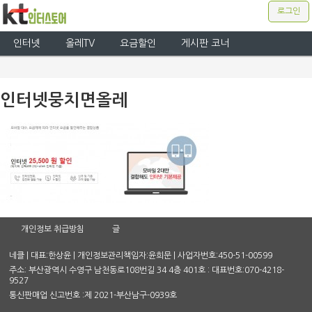
로그인
인터넷
올레TV
요금할인
게시판 코너
인터넷뭉치면올레
개인정보 취급방침
글
네클 | 대표:한상윤 | 개인정보관리책임자:윤희문 | 사업자번호:450-51-00599
주소: 부산광역시 수영구 남천동로108번길 34 4층 401호 : 대표번호:070-4218-
9527
통신판매업 신고번호 :제 2021-부산남구-0939호