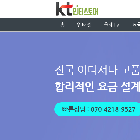
홈
인터넷
올레TV
요