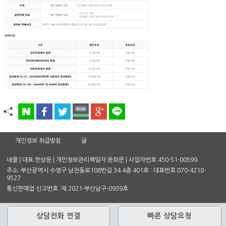
개인정보 취급방침
글
네클 | 대표:한상윤 | 개인정보관리책임자:윤희문 | 사업자번호:450-51-00599
주소: 부산광역시 수영구 남천동로108번길 34 4층 401호 : 대표번호:070-4218-
9527
통신판매업 신고번호 :제 2021-부산남구-0939호
상담전화 연결
빠른 상담요청