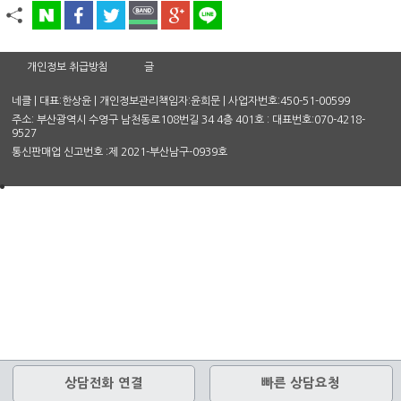
개인정보 취급방침
글
네클 | 대표:한상윤 | 개인정보관리책임자:윤희문 | 사업자번호:450-51-00599
주소: 부산광역시 수영구 남천동로108번길 34 4층 401호 : 대표번호:070-4218-
9527
통신판매업 신고번호 :제 2021-부산남구-0939호
상담전화 연결
빠른 상담요청