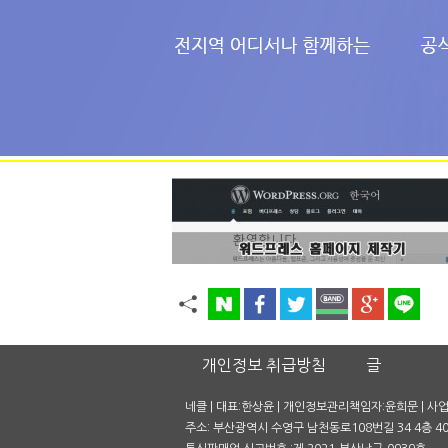
개인정보 취급방침
글
네클 | 대표:한상윤 | 개인정보관리책임자:윤희문 | 사업자
주소: 부산광역시 수영구 남천동로108번길 34 4층 401호