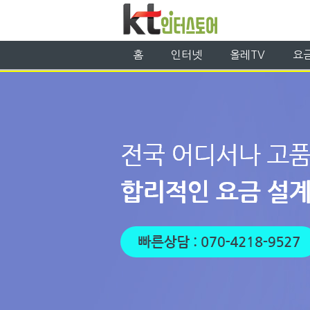
홈
인터넷
올레TV
요