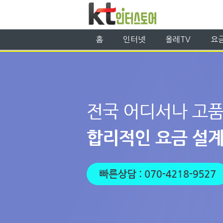
홈
인터넷
올레TV
요