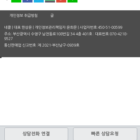
개인정보 취급방침
글
네클 | 대표:한상윤 | 개인정보관리책임자:윤희문 | 사업자번호:450-51-00599
주소: 부산광역시 수영구 남천동로108번길 34 4층 401호 : 대표번호:070-4218-
9527
통신판매업 신고번호 :제 2021-부산남구-0939호
상담전화 연결
빠른 상담요청