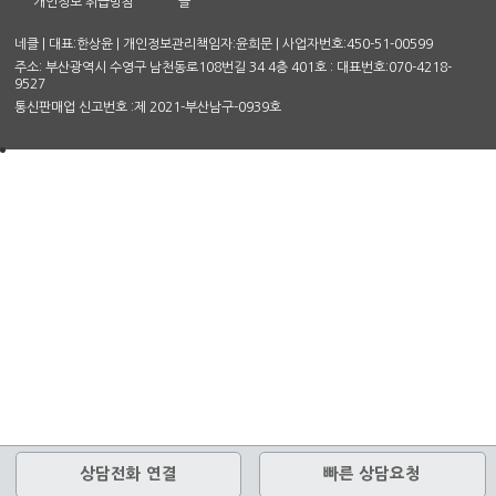
개인정보 취급방침
글
네클 | 대표:한상윤 | 개인정보관리책임자:윤희문 | 사업자번호:450-51-00599
주소: 부산광역시 수영구 남천동로108번길 34 4층 401호 : 대표번호:070-4218-
9527
통신판매업 신고번호 :제 2021-부산남구-0939호
상담전화 연결
빠른 상담요청