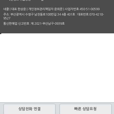
네클 | 대표:한상윤 | 개인정보관리책임자:윤희문 | 사업자번호:450-51-00599
주소: 부산광역시 수영구 남천동로108번길 34 4층 401호 : 대표번호:070-4218-
9527
통신판매업 신고번호 :제 2021-부산남구-0939호
상담전화 연결
빠른 상담요청