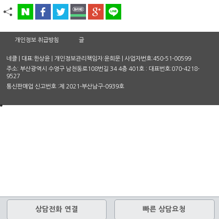
개인정보 취급방침
글
네클 | 대표:한상윤 | 개인정보관리책임자:윤희문 | 사업자번호:450-51-00599
주소: 부산광역시 수영구 남천동로108번길 34 4층 401호 : 대표번호:070-4218-
9527
통신판매업 신고번호 :제 2021-부산남구-0939호
상담전화 연결
빠른 상담요청