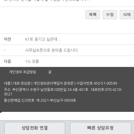
목록
수정
삭제
이전
KT로 옴기고 싶은데...
-
사무실오픈으로 문의좀 드립니다.
다음
1G 상품
개인정보 취급방침
글
네클 | 대표:한상윤 | 개인정보관리책임자:윤희문 | 사업자번호:450-51-00599
주소: 부산광역시 수영구 남천동로108번길 34 4층 401호 : 대표번호:070-4218-
9527
통신판매업 신고번호 :제 2021-부산남구-0939호
상담전화 연결
빠른 상담요청