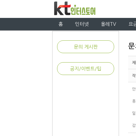
홈
인터넷
올레TV
요
문
문의 게시판
제
공지/이벤트/팁
작
안
휴
일
감