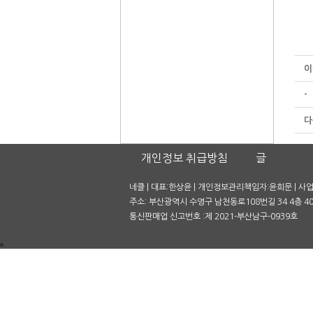
이
-
다
개인정보 취급방침
글
네클 | 대표:한상윤 | 개인정보관리책임자:윤희문 | 사업자
주소: 부산광역시 수영구 남천동로108번길 34 4층 401호
통신판매업 신고번호 :제 2021-부산남구-0939호