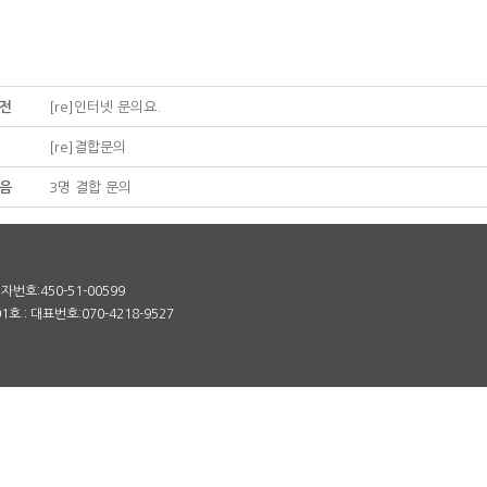
전
[re]인터넷 문의요.
[re]결합문의
음
3명 결합 문의
번호:450-51-00599
 : 대표번호:070-4218-9527