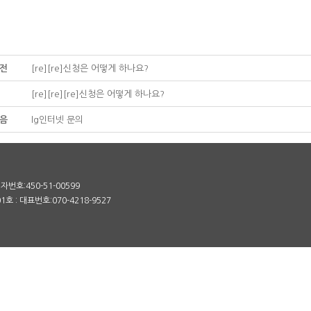
전
[re][re]신청은 어떻게 하나요?
[re][re][re]신청은 어떻게 하나요?
음
lg인터넷 문의
번호:450-51-00599
 : 대표번호:070-4218-9527