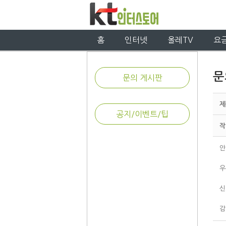
홈
인터넷
올레TV
요
문
문의 게시판
제
공지/이벤트/팁
작
안
우
신
감