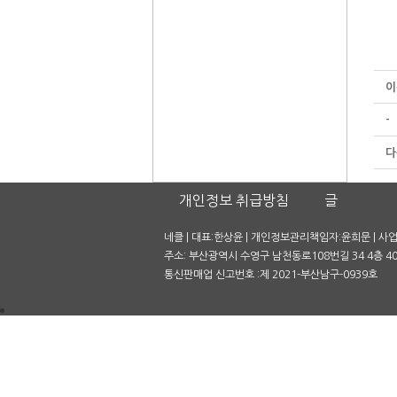
이
-
다
개인정보 취급방침
글
네클 | 대표:한상윤 | 개인정보관리책임자:윤희문 | 사업자
주소: 부산광역시 수영구 남천동로108번길 34 4층 401호
통신판매업 신고번호 :제 2021-부산남구-0939호