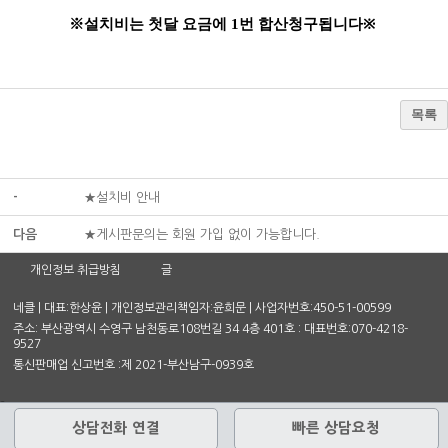
※설치비는 첫달 요금에 1번 합산청구됩니다
※
목록
-
★설치비 안내
다음
★게시판문의는 회원 가입 없이 가능합니다.
개인정보 취급방침
글
네클 | 대표:한상윤 | 개인정보관리책임자:윤희문 | 사업자번호:450-51-00599
주소: 부산광역시 수영구 남천동로108번길 34 4층 401호 : 대표번호:070-4218-
9527
통신판매업 신고번호 :제 2021-부산남구-0939호
상담전화 연결
빠른 상담요청