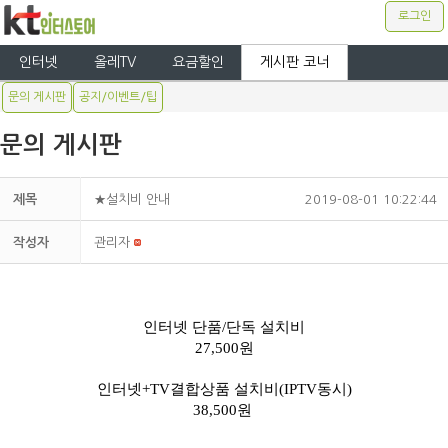
로그인
인터넷
올레TV
요금할인
게시판 코너
문의 게시판
공지/이벤트/팁
문의 게시판
제목
★설치비 안내
2019-08-01 10:22:44
작성자
관리자
인터넷 단품/단독 설치비
27,500원
인터넷+TV결합상품 설치비(IPTV동시)
38,500원