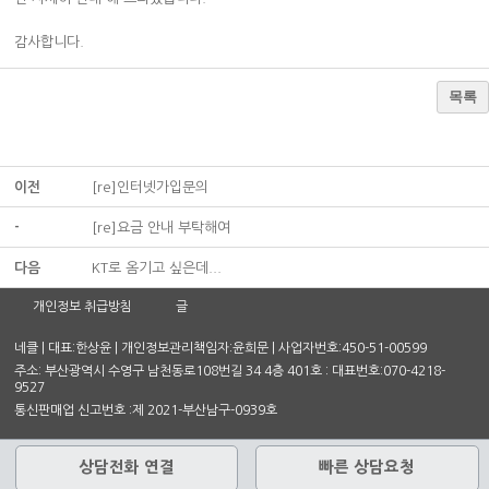
감사합니다.
목록
이전
[re]인터넷가입문의
-
[re]요금 안내 부탁해여
다음
KT로 옴기고 싶은데...
개인정보 취급방침
글
네클 | 대표:한상윤 | 개인정보관리책임자:윤희문 | 사업자번호:450-51-00599
주소: 부산광역시 수영구 남천동로108번길 34 4층 401호 : 대표번호:070-4218-
9527
통신판매업 신고번호 :제 2021-부산남구-0939호
상담전화 연결
빠른 상담요청