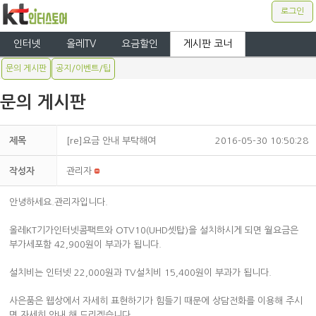
로그인
인터넷
올레TV
요금할인
게시판 코너
문의 게시판
공지/이벤트/팁
문의 게시판
제목
[re]요금 안내 부탁해여
2016-05-30 10:50:28
작성자
관리자
안녕하세요.관리자입니다.
올레KT기가인터넷콤팩트와 OTV10(UHD셋탑)을 설치하시게 되면 월요금은
부가세포함 42,900원이 부과가 됩니다.
설치비는 인터넷 22,000원과 TV설치비 15,400원이 부과가 됩니다.
사은품은 웹상에서 자세히 표현하기가 힘들기 때문에 상담전화를 이용해 주시
면 자세히 안내 해 드리겠습니다.