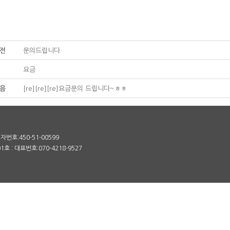
전
문의드립니다
요금
음
[re][re][re]요금문의 드립니다~ㅎㅎ
번호:450-51-00599
 : 대표번호:070-4218-9527