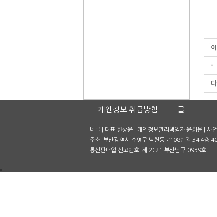
이
-
다
개인정보 취급방침
글
네클 | 대표:한상윤 | 개인정보관리책임자:윤희문 | 사업자
주소: 부산광역시 수영구 남천동로108번길 34 4층 401호
통신판매업 신고번호 :제 2021-부산남구-0939호