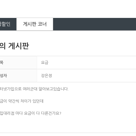
금할인
게시판 코너
의 게시판
목
요금
성자
강은정
터넷가입으로 여러군대 알아보고있습니다.
금이 약간씩 차이가 있던데
입대리점 마다 요금이 다 다른건가요?