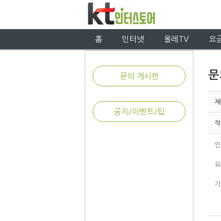
홈
인터넷
올레TV
요
문
문의 게시판
제
공지/이벤트/팁
작
인
요
가