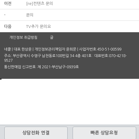
이전
[re]컨텐츠 문의
-
문의
다음
TV추가 문의요
개인정보 취급방침
글
네클 | 대표:한상윤 | 개인정보관리책임자:윤희문 | 사업자번호:450-51-00599
주소: 부산광역시 수영구 남천동로108번길 34 4층 401호 : 대표번호:070-4218-
9527
통신판매업 신고번호 :제 2021-부산남구-0939호
상담전화 연결
빠른 상담요청