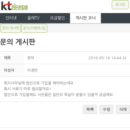
로그인
인터넷
올레TV
요금할인
게시판 코너
문의 게시판
공지/이벤트/팁
문의 게시판
제목
문의
2016-05-10 14:44:32
작성자
이경민
회사사무실에 법인으로 가입을 해야하는데요
혹시 서류가 따로 필요할까요?
법인으로 가입을해도 사은품은 일반과 똑같이 받을수 있을까 궁굼해요
목록
수정
삭제