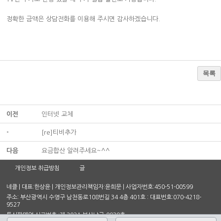
정확한 금액은 상담전화를 이용해 주시면 감사하겠습니다.
목록
이전
인터넷 교체
-
[re]티비추가
다음
요금합산 알려주세요~^^
개인정보 취급방침
글
네클 | 대표:한상윤 | 개인정보관리책임자:윤희문 | 사업자번호:450-51-00599
주소: 부산광역시 수영구 남천동로108번길 34 4층 401호 : 대표번호:070-4218-
9527
통신판매업 신고번호 :제 2021-부산남구-0939호