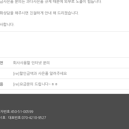
금사은품 문의는 과다사은품 규제 때문에 외부로 노출이 힘듭니다.
화상담을 해주시면 친절하게 안내 해 드리겠습니다.
사합니다.
전
회사사용할 인터넷 문의
[re]할인금액과 사은품 알려주세요
음
[re]요금문의 드립니다~ㅎㅎ
번호:450-51-00599
 : 대표번호:070-4218-9527