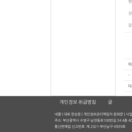
현
전
감
이
-
다
개인정보 취급방침
글
네클 | 대표:한상윤 | 개인정보관리책임자:윤희문 | 사업자
주소: 부산광역시 수영구 남천동로108번길 34 4층 401호
통신판매업 신고번호 :제 2021-부산남구-0939호