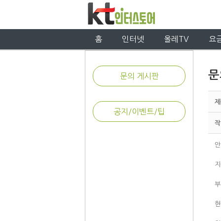
홈
인터넷
올레TV
요
문
문의 게시판
제
공지/이벤트/팁
작
안
지
부
현