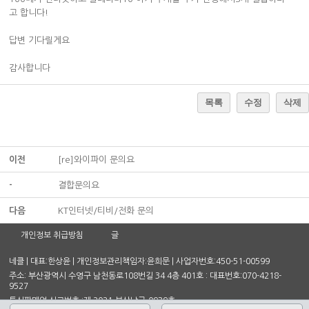
고 합니다!
답변 기다릴게요
감사합니다
목록
수정
삭제
이전
[re]와이파이 문의요
-
결합문의요
다음
KT인터넷/티비/전화 문의
개인정보 취급방침
글
네클 | 대표:한상윤 | 개인정보관리책임자:윤희문 | 사업자번호:450-51-00599
주소: 부산광역시 수영구 남천동로108번길 34 4층 401호 : 대표번호:070-4218-
9527
통신판매업 신고번호 :제 2021-부산남구-0939호