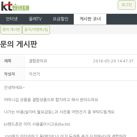
로그인
인터넷
올레TV
요금할인
게시판 코너
문의 게시판
공지/이벤트/팁
문의 게시판
제목
결합문의요
2016-05-20 14:47:37
작성자
자전거
안녕하세요~
어머니집 상품을 결합상품으로 합치려고 해서 문의드려요
나가는 비용(설치비,월요금등),과 사은품 어떤건지 좀 부탁드릴게요
kt핸드폰은 이미 사용중이시고요(lte39)
100메가 인터넷하고 올레티비10 이거 두개를 추가 신청해서3개 결합하려