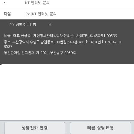
-
KT 인터넷 문의
다음
[re]KT 인터넷 문의
개인정보 취급방침
글
네클 | 대표:한상윤 | 개인정보관리책임자:윤희문 | 사업자번호:450-51-00599
주소: 부산광역시 수영구 남천동로108번길 34 4층 401호 : 대표번호:070-4218-
9527
통신판매업 신고번호 :제 2021-부산남구-0939호
상담전화 연결
빠른 상담요청