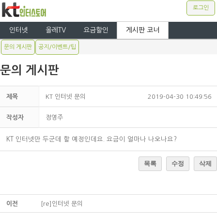
로그인
인터넷
올레TV
요금할인
게시판 코너
문의 게시판
공지/이벤트/팁
문의 게시판
제목
KT 인터넷 문의
2019-04-30 10:49:56
작성자
정영주
KT 인터넷만 두군데 할 예정인데요. 요금이 얼마나 나오나요?
목록
수정
삭제
이전
[re]인터넷 문의