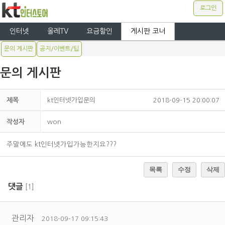
로그인
인터넷
올레TV
요금할인
게시판 코너
문의 게시판
공지/이벤트/팁
문의 게시판
제목
kt인터넷가입문의
2018-09-15 20:00:07
작성자
won
주말에도 kt인터넷가입가능한지요???
목록
수정
삭제
댓글
[
1
]
관리자
2018-09-17 09:15:43