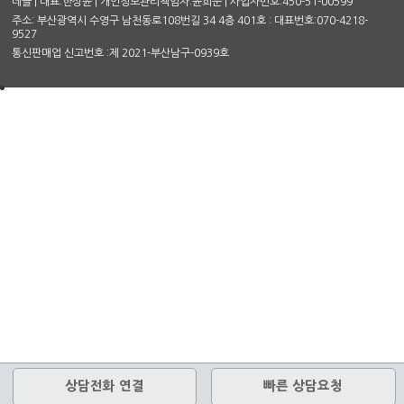
네클 | 대표:한상윤 | 개인정보관리책임자:윤희문 | 사업자번호:450-51-00599
주소: 부산광역시 수영구 남천동로108번길 34 4층 401호 : 대표번호:070-4218-
9527
통신판매업 신고번호 :제 2021-부산남구-0939호
상담전화 연결
빠른 상담요청