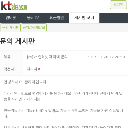
로그인
인터넷
올레TV
요금할인
게시판 코너
문의 게시판
공지/이벤트/팁
문의 게시판
제목
[re]kt 인터넷 페이백 문의
2017-11-20 12:26:59
작성자
관리자
안녕하세요. 관리자입니다.
1기가 인터넷으로 변경하시기를 원하시네요. 우선 기가지니에 관해서 먼저 말
씀을 드리면 기가지니는
인공지능비서 기능+ UHD 셋탑박스 기능 + 우퍼스피커 기능을 가진 상품입니
다.
보통 TV를 사용하게 되면 셋탑박스가 필수인데요. 기가지니가 들어가게 되면