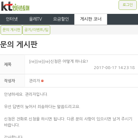
로그인
인터넷
올레TV
요금할인
게시판 코너
문의 게시판
공지/이벤트/팁
문의 게시판
[re][re][re]신청은 어떻게 하나요?
제목
2017-08-17 14:23:18
작성자
관리자
안녕하세요. 관리자입니다.
우선 답변이 늦어서 죄송하다는 말씀드리고요.
신청은 전화로 신청을 하시면 됩니다. 다른 문의 사항이 있으시면 남겨 주시기
바랍니다.
감사합니다.