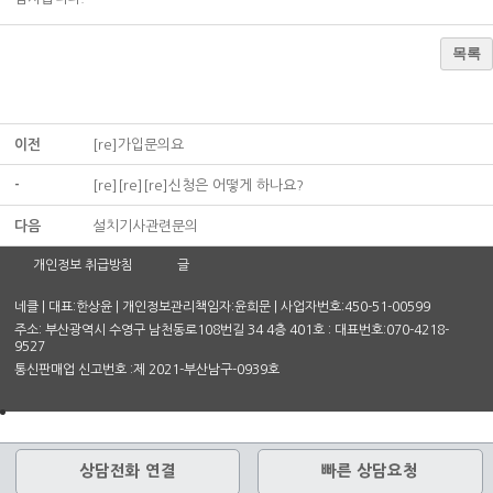
목록
이전
[re]가입문의요
-
[re][re][re]신청은 어떻게 하나요?
다음
설치기사관련문의
개인정보 취급방침
글
네클 | 대표:한상윤 | 개인정보관리책임자:윤희문 | 사업자번호:450-51-00599
주소: 부산광역시 수영구 남천동로108번길 34 4층 401호 : 대표번호:070-4218-
9527
통신판매업 신고번호 :제 2021-부산남구-0939호
상담전화 연결
빠른 상담요청