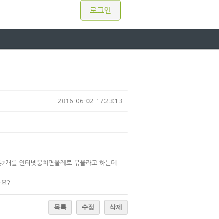
로그인
2016-06-02 17:23:13
대폰2개를 인터넷뭉치면올레로 묶을라고 하는데
나요?
목록
수정
삭제