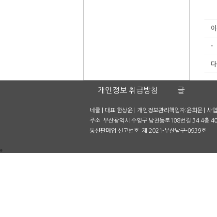
이
-
다
개인정보 취급방침
글
네클 | 대표:한상윤 | 개인정보관리책임자:윤희문 | 사업자
주소: 부산광역시 수영구 남천동로108번길 34 4층 401호
통신판매업 신고번호 :제 2021-부산남구-0939호