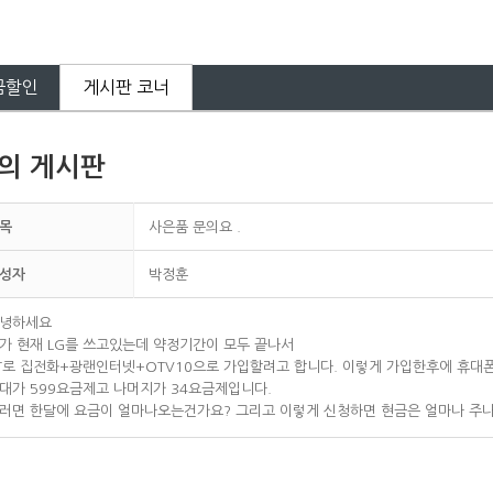
금할인
게시판 코너
의 게시판
목
사은품 문의요 .
성자
박정훈
녕하세요
가 현재 LG를 쓰고있는데 약정기간이 모두 끝나서
T로 집전화+광랜인터넷+OTV10으로 가입할려고 합니다. 이렇게 가입한후에 휴
대가 599요금제고 나머지가 34요금제입니다.
러면 한달에 요금이 얼마나오는건가요? 그리고 이렇게 신청하면 현금은 얼마나 주