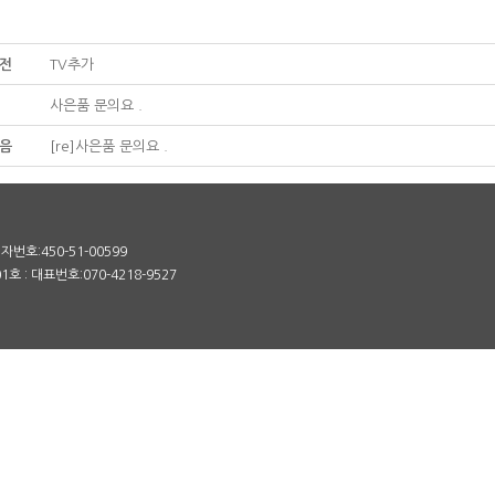
전
TV추가
사은품 문의요 .
음
[re]사은품 문의요 .
번호:450-51-00599
 : 대표번호:070-4218-9527