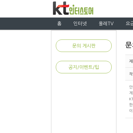
홈
인터넷
올레TV
요
문
문의 게시판
제
공지/이벤트/팁
작
안
제
K
한
이