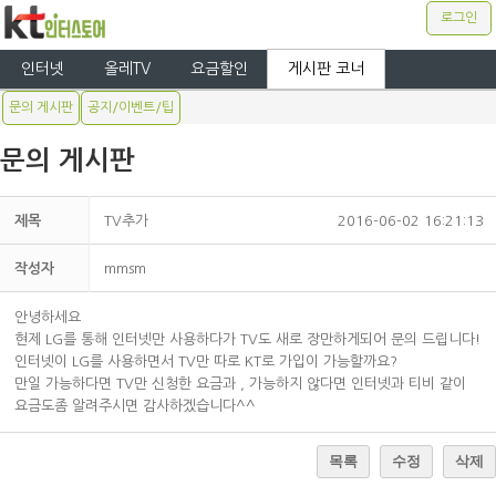
로그인
인터넷
올레TV
요금할인
게시판 코너
문의 게시판
공지/이벤트/팁
문의 게시판
제목
TV추가
2016-06-02 16:21:13
작성자
mmsm
안녕하세요
현제 LG를 통해 인터넷만 사용하다가 TV도 새로 장만하게되어 문의 드립니다!
인터넷이 LG를 사용하면서 TV만 따로 KT로 가입이 가능할까요?
만일 가능하다면 TV만 신청한 요금과 , 가능하지 않다면 인터넷과 티비 같이
요금도좀 알려주시면 감사하겠습니다^^
목록
수정
삭제