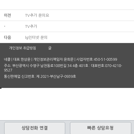
이전
TV추가 문의요
-
TV추가
다음
lg인터넷 문의
개인정보 취급방침
글
네클 | 대표:한상윤 | 개인정보관리책임자:윤희문 | 사업자번호:450-51-00599
주소: 부산광역시 수영구 남천동로108번길 34 4층 401호 : 대표번호:070-4218-
9527
통신판매업 신고번호 :제 2021-부산남구-0939호
상담전화 연결
빠른 상담요청