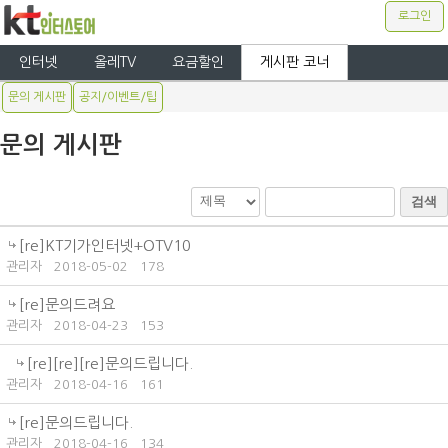
로그인
인터넷
올레TV
요금할인
게시판 코너
문의 게시판
공지/이벤트/팁
문의 게시판
검색
[re]KT기가인터넷+OTV10
관리자
2018-05-02
178
[re]문의드려요
관리자
2018-04-23
153
[re][re][re]문의드립니다.
관리자
2018-04-16
161
[re]문의드립니다.
관리자
2018-04-16
134