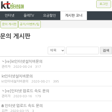
로그인
인터넷
올레TV
요금할인
게시판 코너
문의 게시판
공지/이벤트/팁
문의 게시판
검색
[re]kt인터넷설치비문의
관리자
2020-08-24
317
kt인터넷설치비문의
kt인터네설치비문의
2020-08-21
395
[re]인터넷 업로드 속도 문의
관리자
2020-03-16
179
인터넷 업로드 속도 문의
김쟌
2020-03-15
3