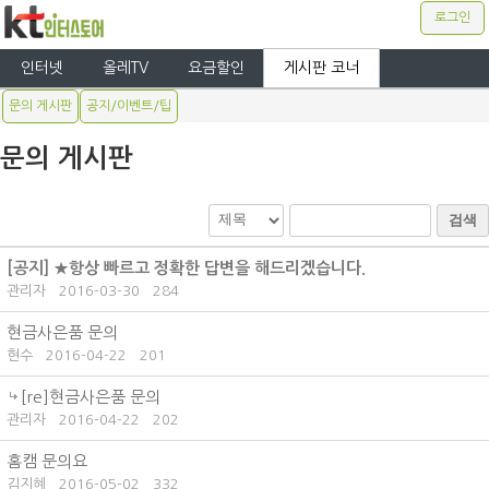
로그인
인터넷
올레TV
요금할인
게시판 코너
문의 게시판
공지/이벤트/팁
문의 게시판
검색
[공지]
★항상 빠르고 정확한 답변을 해드리겠습니다.
관리자
2016-03-30
284
현금사은품 문의
현수
2016-04-22
201
[re]현금사은품 문의
관리자
2016-04-22
202
홈캠 문의요
김지혜
2016-05-02
332