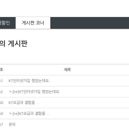
금할인
게시판 코너
의 게시판
호
제목
51
KT인터넷가입 했었는데요.
52
[re]KT인터넷가입 했었는데요.
48
KT요금과 결합좀 ...
50
[re]KT요금과 결합좀 ...
47
문의