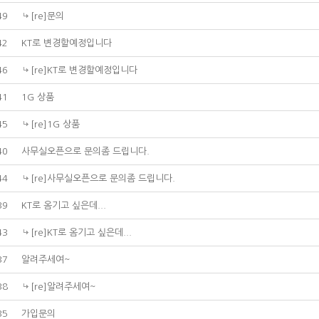
49
[re]문의
42
KT로 변경할예정입니다
46
[re]KT로 변경할예정입니다
41
1G 상품
45
[re]1G 상품
40
사무실오픈으로 문의좀 드립니다.
44
[re]사무실오픈으로 문의좀 드립니다.
39
KT로 옴기고 싶은데...
43
[re]KT로 옴기고 싶은데...
37
알려주세여~
38
[re]알려주세여~
35
가입문의