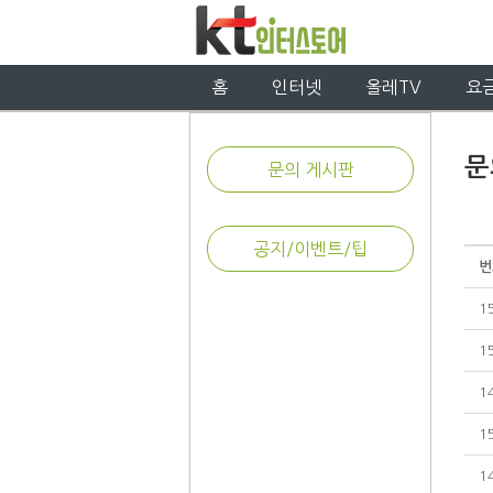
홈
인터넷
올레TV
요
문
문의 게시판
공지/이벤트/팁
번
1
1
1
1
1