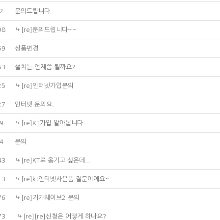
2
문의드립니다
98
[re]문의드립니다~~
59
상품변경
53
설치는 언제쯤 될까요?
25
[re]인터넷가입문의
27
인터넷 문의요.
9
[re]KT가입 알아봅니다
4
문의
43
[re]KT로 옴기고 싶은데...
13
[re]kt인터넷사은품 질문이에요~
76
[re]기가웨이브2 문의
73
[re][re]신청은 어떻게 하나요?