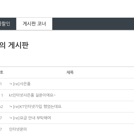
금할인
게시판 코너
의 게시판
호
제목
1
[re]사은품
11
kt인터넷사은품 질문이에요~
52
[re]KT인터넷가입 했었는데요.
7
[re]요금 안내 부탁해여
7
인터넷문의