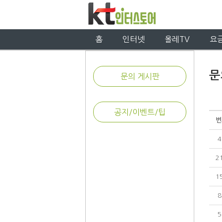
홈
인터넷
올레TV
요
문
문의 게시판
공지/이벤트/팁
번
4
2
1
8
5