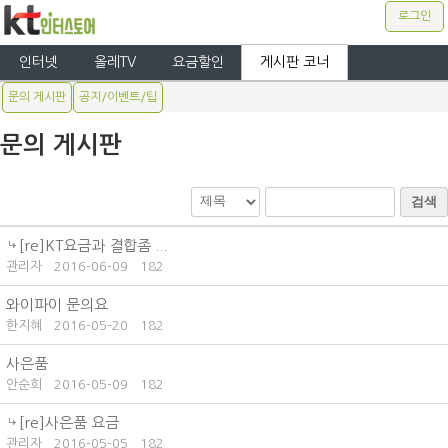
로그인
인터넷
올레TV
요금할인
게시판 코너
문의 게시판
공지/이벤트/팁
문의 게시판
검색
[re]KT요금과 결합좀 ...
관리자
2016-06-09
182
와이파이 문의요
한지혜
2016-05-20
182
사은품
안순희
2016-05-09
182
[re]사은품 요금
관리자
2016-05-05
182