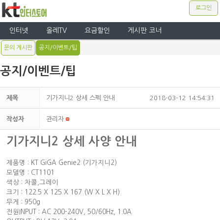
로그인
인터넷
올레TV
요금할인
게시판 코너
문의 게시판
공지/이벤트/팁
공지/이벤트/팁
제목
기가지니2 상세 스펙 안내
2018-03-12 14:54:31
작성자
관리자
기가지니2 상세 사양 안내
제품명 : KT GiGA Genie2 (기가지니2)
모델명 : CT1101
색상 : 차콜,그레이
크기 : 122.5 X 125 X 167 (W X L X H)
무게 : 950g
전원INPUT : AC 200-240V, 50/60Hz, 1.0A