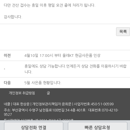
다만 전산 접수는 휴일 이후 평일 오전 중에 처리가 됩니다.
감사합니다.
목록
이전
4월10일 17:00시 부터 올레KT 현금사은품 인상
휴일에도 상담 가능합니다.언제든지 상담 전화를 이용하시기 바랍
-
니다.
다음
5월 사은품 현황입니다.
개인정보 취급방침
글
네클 | 대표:한상윤 | 개인정보관리책임자:윤희문 | 사업자번호:450-51-00599
주소: 부산광역시 수영구 남천동로108번길 34 4층 401호 : 대표번호:070-4218-
9527
통신판매업 신고번호 :제 2021-부산남구-0939호
상담전화 연결
빠른 상담요청