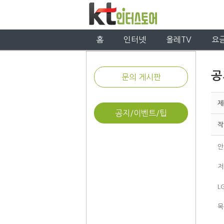
홈
인터넷
올레TV
요
공
문의 게시판
제
공지/이벤트/팁
작
안
저
L
목