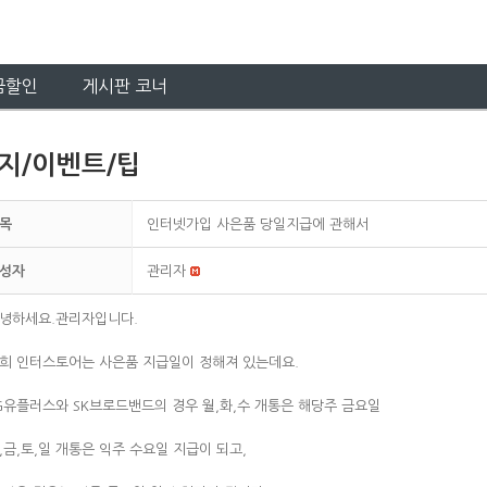
금할인
게시판 코너
지/이벤트/팁
목
인터넷가입 사은품 당일지급에 관해서
성자
관리자
녕하세요.관리자입니다.
희 인터스토어는 사은품 지급일이 정해져 있는데요.
G유플러스와 SK브로드밴드의 경우 월,화,수 개통은 해당주 금요일
,금,토,일 개통은 익주 수요일 지급이 되고,