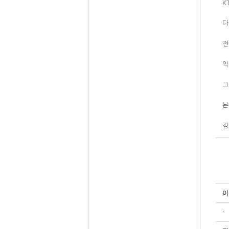
K
다
전
익
그
본
감
이
-