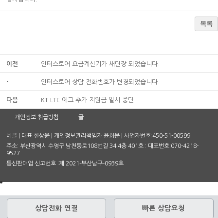
목록
이전
인터스토어 요금계산기가 새단장 되었습니다.
-
인터스토어 상담 전화번호가 변경되었습니다.
다음
KT LTE 에그 추가 지원금 일시 중단
개인정보 취급방침
글
네클 | 대표:한상윤 | 개인정보관리책임자:윤희문 | 사업자번호:450-51-00599
주소: 부산광역시 수영구 남천동로108번길 34 4층 401호 : 대표번호:070-4218-
9527
통신판매업 신고번호 :제 2021-부산남구-0939호
상담전화 연결
빠른 상담요청