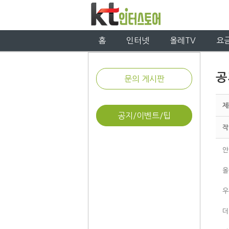
홈
인터넷
올레TV
요
공
문의 게시판
제
공지/이벤트/팁
작
안
올
우
더