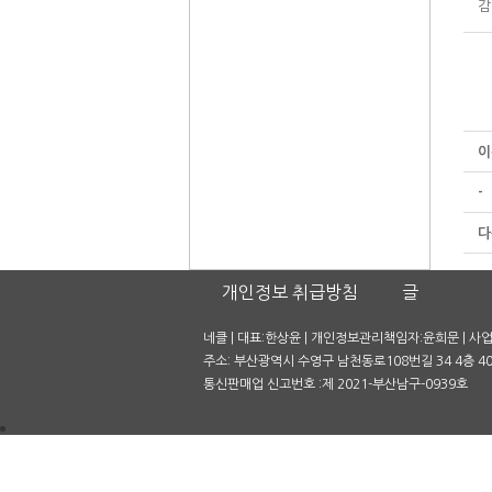
감
이
-
다
개인정보 취급방침
글
네클 | 대표:한상윤 | 개인정보관리책임자:윤희문 | 사업자
주소: 부산광역시 수영구 남천동로108번길 34 4층 401호
통신판매업 신고번호 :제 2021-부산남구-0939호