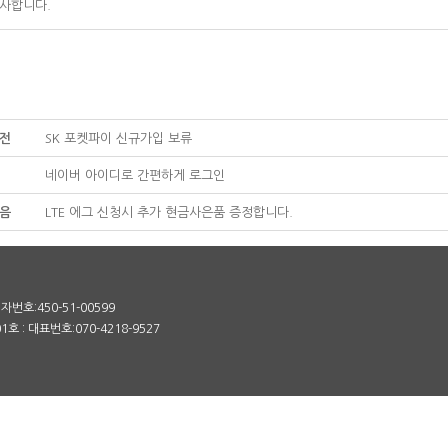
사합니다.
전
SK 포켓파이 신규가입 보류
네이버 아이디로 간편하게 로그인
음
LTE 에그 신청시 추가 현금사은품 증정합니다.
번호:450-51-00599
 : 대표번호:070-4218-9527