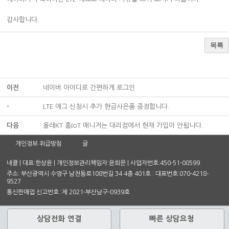
감사합니다.
목록
이전
네이버 아이디로 간편하게 로그인
-
LTE 에그 신청시 추가 현금사은품 증정합니다.
다음
올레KT 홈IoT 매니저는 대리점에서 현재 가입이 안됩니다.
개인정보 취급방침
글
네클 | 대표:한상윤 | 개인정보관리책임자:윤희문 | 사업자번호:450-51-00599
주소: 부산광역시 수영구 남천동로108번길 34 4층 401호 : 대표번호:070-4218-
9527
통신판매업 신고번호 :제 2021-부산남구-0939호
상담전화 연결
빠른 상담요청