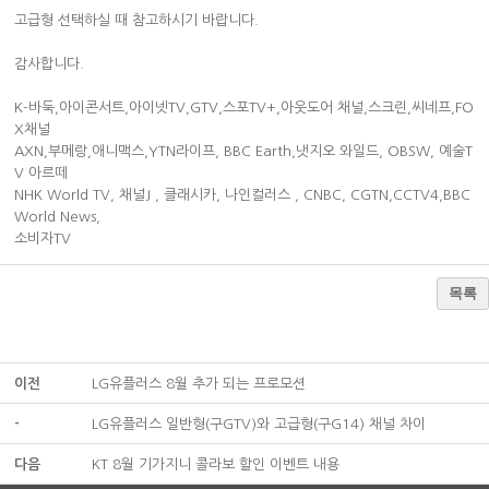
고급형 선택하실 때 참고하시기 바랍니다.
감사합니다.
K-바둑,아이콘서트,아이넷TV,GTV,스포TV+,아웃도어 채널,스크린,씨네프,FO
X채널
AXN,부메랑,애니맥스,YTN라이프, BBC Earth,냇지오 와일드, OBSW, 예술T
V 아르떼
NHK World TV, 채널J , 클래시카, 나인컬러스 , CNBC, CGTN,CCTV4,BBC
World News,
소비자TV
목록
이전
LG유플러스 8월 추가 되는 프로모션
-
LG유플러스 일반형(구GTV)와 고급형(구G14) 채널 차이
다음
KT 8월 기가지니 콜라보 할인 이벤트 내용