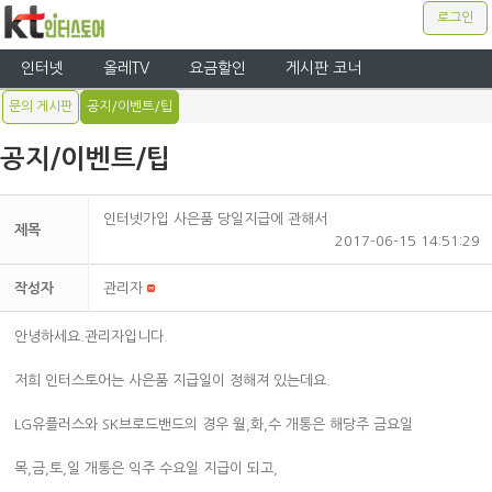
로그인
인터넷
올레TV
요금할인
게시판 코너
문의 게시판
공지/이벤트/팁
공지/이벤트/팁
인터넷가입 사은품 당일지급에 관해서
제목
2017-06-15 14:51:29
작성자
관리자
안녕하세요.관리자입니다.
저희 인터스토어는 사은품 지급일이 정해져 있는데요.
LG유플러스와 SK브로드밴드의 경우 월,화,수 개통은 해당주 금요일
목,금,토,일 개통은 익주 수요일 지급이 되고,