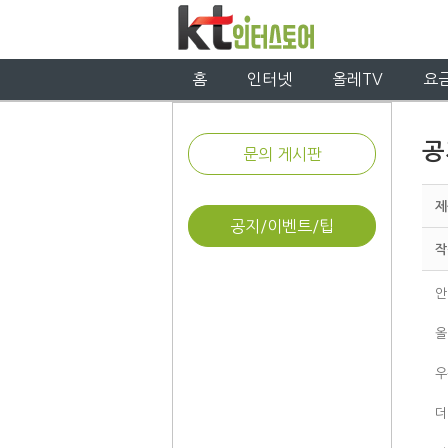
홈
인터넷
올레TV
요
공
문의 게시판
제
공지/이벤트/팁
작
안
올
우
더