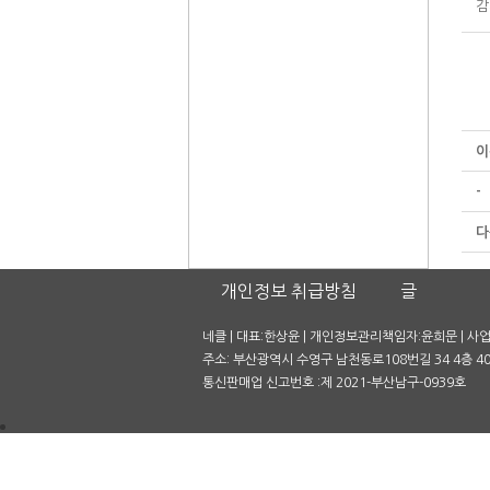
감
이
-
다
개인정보 취급방침
글
네클 | 대표:한상윤 | 개인정보관리책임자:윤희문 | 사업자
주소: 부산광역시 수영구 남천동로108번길 34 4층 401호
통신판매업 신고번호 :제 2021-부산남구-0939호