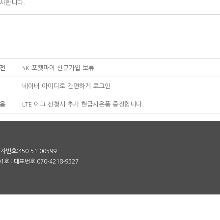
사합니다.
전
SK 포켓파이 신규가입 보류
네이버 아이디로 간편하게 로그인
음
LTE 에그 신청시 추가 현금사은품 증정합니다.
번호:450-51-00599
 : 대표번호:070-4218-9527