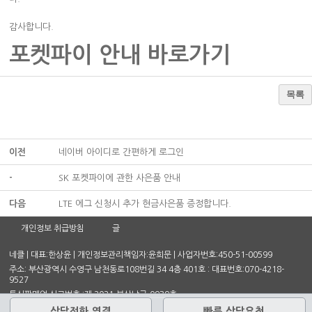
감사합니다.
포켓파이 안내 바로가기
목록
이전
네이버 아이디로 간편하게 로그인
-
SK 포켓파이에 관한 사은품 안내
다음
LTE 에그 신청시 추가 현금사은품 증정합니다.
개인정보 취급방침
글
네클 | 대표:한상윤 | 개인정보관리책임자:윤희문 | 사업자번호:450-51-00599
주소: 부산광역시 수영구 남천동로108번길 34 4층 401호 : 대표번호:070-4218-
9527
통신판매업 신고번호 :제 2021-부산남구-0939호
상담전화 연결
빠른 상담요청