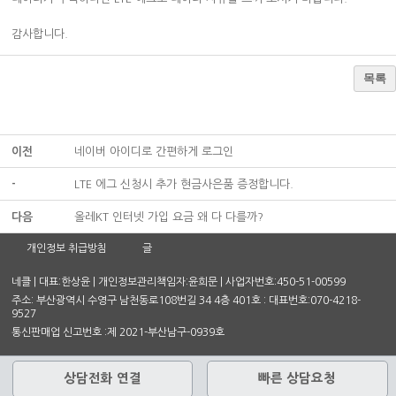
감사합니다.
목록
이전
네이버 아이디로 간편하게 로그인
-
LTE 에그 신청시 추가 현금사은품 증정합니다.
다음
올레KT 인터넷 가입 요금 왜 다 다를까?
개인정보 취급방침
글
네클 | 대표:한상윤 | 개인정보관리책임자:윤희문 | 사업자번호:450-51-00599
주소: 부산광역시 수영구 남천동로108번길 34 4층 401호 : 대표번호:070-4218-
9527
통신판매업 신고번호 :제 2021-부산남구-0939호
상담전화 연결
빠른 상담요청