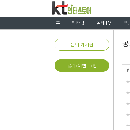
홈
인터넷
올레TV
요
공
문의 게시판
공지/이벤트/팁
번
공
공
공
공
공