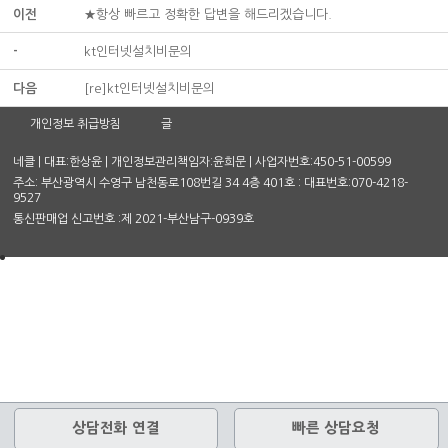
이전
★항상 빠르고 정확한 답변을 해드리겠습니다.
-
kt인터넷설치비문의
다음
[re]kt인터넷설치비문의
개인정보 취급방침
글
네클 | 대표:한상윤 | 개인정보관리책임자:윤희문 | 사업자번호:450-51-00599
주소: 부산광역시 수영구 남천동로108번길 34 4층 401호 : 대표번호:070-4218-
9527
통신판매업 신고번호 :제 2021-부산남구-0939호
상담전화 연결
빠른 상담요청