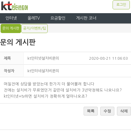
로그인
인터넷
올레TV
요금할인
게시판 코너
문의 게시판
공지/이벤트/팁
문의 게시판
제목
kt인터넷설치비문의
2020-08-21 11:06:03
작성자
kt인터네설치비문의
며칠전에 상담을 받았는데 한가지 더 물어볼려 합니다
전에는 설치비가 무료였던거 같은데 설치비가 3년약정해도 나오나요?
kt인터넷+tv하면 설치비가 정확하게 얼마나오죠?
목록
수정
삭제