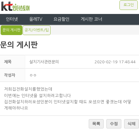
로그인
인터넷
올레TV
요금할인
게시판 코너
문의 게시판
공지/이벤트/팁
문의 게시판
제목
설치기사관련문의
2020-02-19 17:48:44
작성자
ㅇㅇ
저희집전화설치를했었는데
이번에는 인터넷을 설치하려고합니다
집전화설치하러오셨던분이 인터넷설치할 때도 오셨으면 좋겟는데 어떻
게해야하나요
목록
수정
삭제