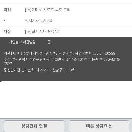
이전
[re]인터넷 업로드 속도 문의
-
설치기사관련문의
다음
[re]설치기사관련문의
개인정보 취급방침
글
네클 | 대표:한상윤 | 개인정보관리책임자:윤희문 | 사업자번호:450-51-00599
주소: 부산광역시 수영구 남천동로108번길 34 4층 401호 : 대표번호:070-4218-
9527
통신판매업 신고번호 :제 2021-부산남구-0939호
상담전화 연결
빠른 상담요청