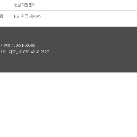
현금지원문의
음
[re]현금지원문의
번호:450-51-00599
 : 대표번호:070-4218-9527