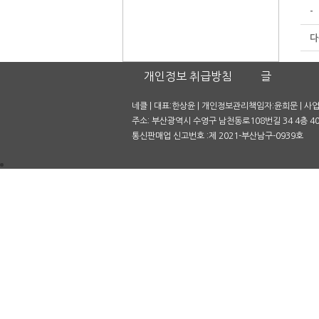
-
다
개인정보 취급방침
글
네클 | 대표:한상윤 | 개인정보관리책임자:윤희문 | 사업자
주소: 부산광역시 수영구 남천동로108번길 34 4층 401호
통신판매업 신고번호 :제 2021-부산남구-0939호