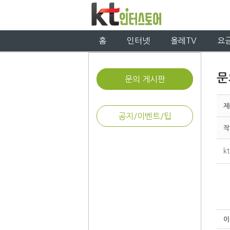
홈
인터넷
올레TV
요
문
문의 게시판
제
공지/이벤트/팁
작
k
이