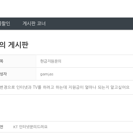
금할인
게시판 코너
의 게시판
목
현금지원문의
성자
gamjas
t변경으로 인터넷과 TV를 하려고 하는데 지원금이 얼마나 되는지 알고싶어요
전
KT 인터넷문의드려요