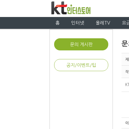
홈
인터넷
올레TV
요
문
문의 게시판
제
공지/이벤트/팁
작
K
이