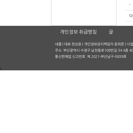
-
다
개인정보 취급방침
글
네클 | 대표:한상윤 | 개인정보관리책임자:윤희문 | 사업자
주소: 부산광역시 수영구 남천동로108번길 34 4층 401호
통신판매업 신고번호 :제 2021-부산남구-0939호