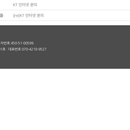
KT 인터넷 문의
음
[re]KT 인터넷 문의
번호:450-51-00599
 : 대표번호:070-4218-9527