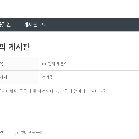
금할인
게시판 코너
의 게시판
목
KT 인터넷 문의
성자
정영주
T 인터넷만 두군데 할 예정인데요. 요금이 얼마나 나오나요?
전
[re]현금지원문의